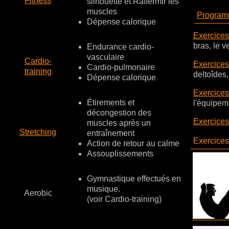
Fitness
silhouette et Raffermir les
muscles
Programm
Dépense calorique
Exercices
bras, le ve
Endurance cardio-
vasculaire
Cardio-
Exercices
Cardio-pulmonaire
training
deltoîdes, 
Dépense calorique
Exercices
Étirements et
l'équipem
décongestion des
Exercices
muscles après un
Stretching
entraînement
Exercices 
Action de retour au calme
Assouplissements
Gymnastique effectués en
musique.
Aerobic
(voir Cardio-training)