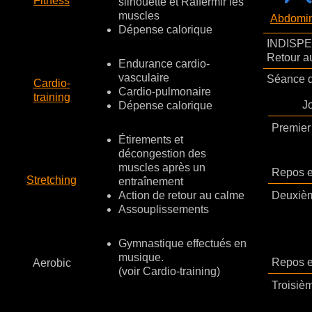
Fitness
silhouette et Raffermir les
muscles
Abdomi
Dépense calorique
INDISPE
Retour au
Endurance cardio-
vasculaire
Séance 
Cardio-
Cardio-pulmonaire
training
J
Dépense calorique
Premier 
Étirements et
décongestion des
muscles après un
Repos en
Stretching
entraînement
Action de retour au calme
Deuxièm
Assouplissements
Gymnastique effectués en
musique.
Repos en
Aerobic
(voir Cardio-training)
Troisièm