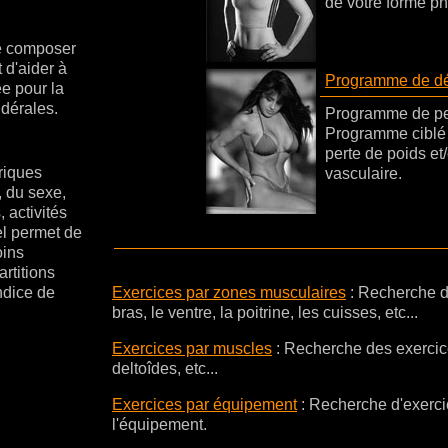
de votre forme p
de composer
 d'aider à
Programme de dé
e pour la
ndérales.
Programme de per
Programme ciblé 
perte de poids et
riques
vasculaire.
, du sexe,
 activités
el permet de
oins
rtitions
indice de
Exercices par zones musculaires
: Recherche d
bras, le ventre, la poitrine, les cuisses, etc...
Exercices par muscles
:
Recherche des exercice
deltoîdes, etc...
Exercices par équipement
:
Recherche d'exercic
l'équipement.