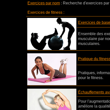
Exercices par nom
:
Recherche d'exercices par 
Exercices de fitness :
Exercices de bas
Ensemble des exer
musculaire par no
musculaires.
Pratique du fitnes
Pratiques, informa
pour le fitness.
Échauffements ava
Pour l'augmentatio
améliore la qualit