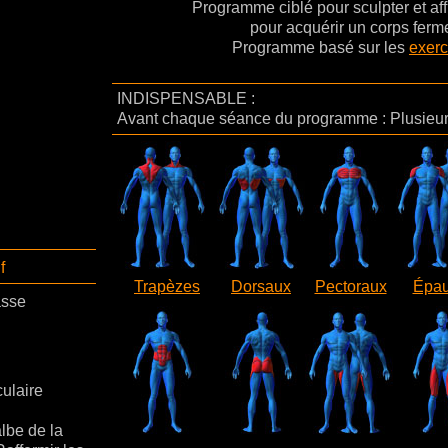
Programme ciblé pour sculpter et affi
pour acquérir un corps ferme
Programme basé sur les
exerc
INDISPENSABLE :
Avant chaque séance du programme : Plusieur
f
Trapèzes
Dorsaux
Pectoraux
Épau
asse
ulaire
albe de la