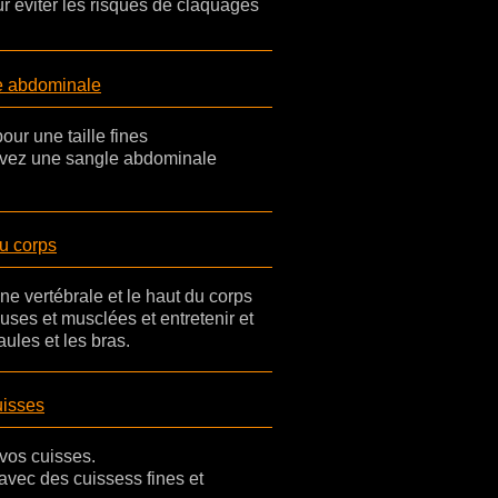
r éviter les risques de claquages
e abdominale
our une taille fines
ouvez une sangle abdominale
du corps
ne vertébrale et le haut du corps
ses et musclées et entretenir et
ules et les bras.
uisses
 vos cuisses.
avec des cuissess fines et