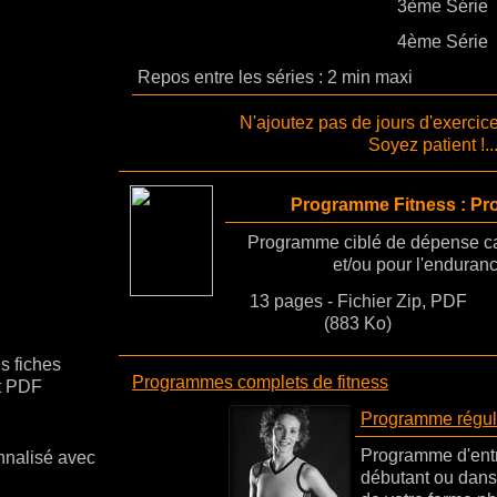
3ème Série
4ème Série
Repos entre les séries : 2 min maxi
N'ajoutez pas de jours d'exerci
Soyez patient !..
Programme Fitness : Pro
Programme ciblé de dépense cal
et/ou pour l'enduranc
13 pages - Fichier Zip, PDF
(883 Ko)
s fiches
Programmes complets de fitness
at PDF
Programme régul
Programme d'ent
nnalisé avec
débutant ou dans 