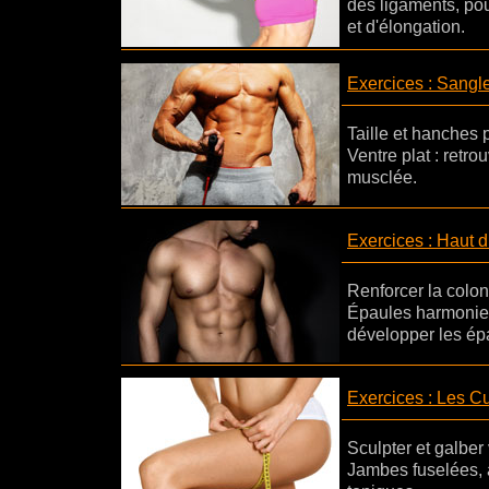
des ligaments, pou
et d'élongation.
Exercices : Sangl
Taille et hanches p
Ventre plat : retr
musclée.
Exercices : Haut 
Renforcer la colon
Épaules harmonieu
développer les épa
Exercices : Les C
Sculpter et galber
Jambes fuselées, 