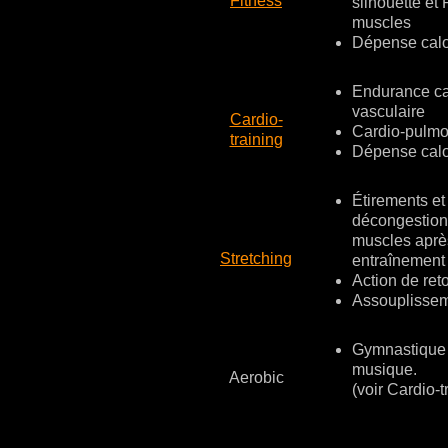
Fitness
silhouette et 
muscles
Dépense calo
Endurance ca
vasculaire
Cardio-
Cardio-pulmo
training
Dépense calo
Étirements et
décongestion
muscles aprè
Stretching
entraînement
Action de ret
Assouplisse
Gymnastique 
musique.
Aerobic
(voir Cardio-t