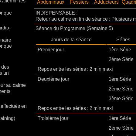
Raffermir les
Abdominaux
Fessiers
Adducteurs
Quadr
rique
INDISPENSABLE :
Retour au calme en fin de séance : Plusieurs m
rdio-
Séance du Programme (Semaine 5)
Jours de la séance
Séries
naire
rique
Premier jour
1ère Série
2ème Série
 des
Repos entre les séries : 2 min maxi
s un
Deuxième jour
1ère Série
our au calme
2ème Série
ments
3ème Série
effectués en
Repos entre les séries : 2 min maxi
raining)
Troisième jour
1ère Série
2ème Série