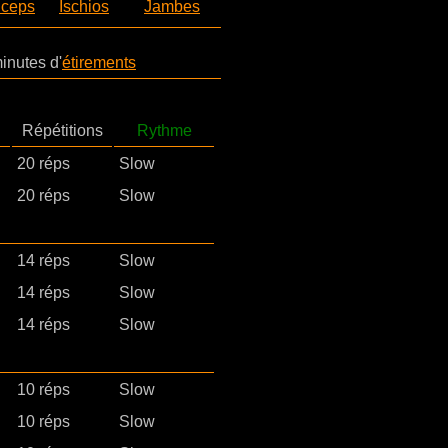
iceps
Ischios
Jambes
inutes d'
étirements
Répétitions
Rythme
20 réps
Slow
20 réps
Slow
14 réps
Slow
14 réps
Slow
14 réps
Slow
10 réps
Slow
10 réps
Slow