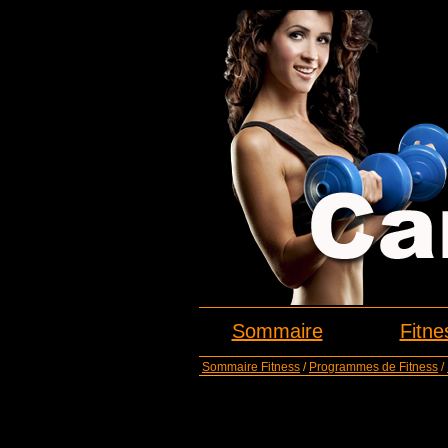
Sommaire
Fitne
Sommaire Fitness
/
Programmes de Fitness
/