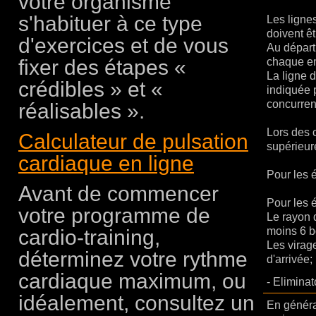
votre organisme
s'habituer à ce type
Les lignes
doivent ê
d'exercices et de vous
Au départ
fixer des étapes «
chaque e
La ligne 
crédibles » et «
indiquée p
concurren
réalisables ».
Lors des c
Calculateur de pulsation
supérieur
cardiaque en ligne
Pour les é
Avant de commencer
Pour les 
votre programme de
Le rayon d
moins 6 b
cardio-training,
Les virag
déterminez votre rythme
d'arrivée;
cardiaque maximum, ou
-
Eliminat
idéalement, consultez un
En généra