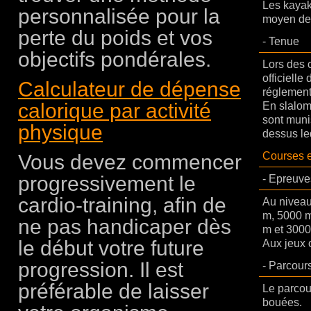
Les kayak
personnalisée pour la
moyen de 
perte du poids et vos
-
Tenue
objectifs pondérales.
Lors des c
officielle
Calculateur de dépense
réglement
calorique par activité
En slalom
sont muni
physique
dessus leq
Courses e
Vous devez commencer
progressivement le
- Epreuve
cardio-training, afin de
Au niveau 
m, 5000 m
ne pas handicaper dès
m et 3000
le début votre future
Aux jeux 
progression. Il est
-
Parcour
préférable de laisser
Le parcou
bouées.