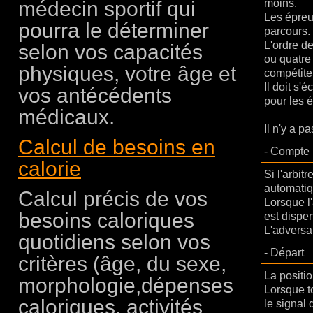
médecin sportif qui
moins.
Les épreu
pourra le déterminer
parcours. 
L'ordre de
selon vos capacités
ou quatre 
physiques, votre âge et
compétiteu
Il doit s'
vos antécédents
pour les 
médicaux.
Il n'y a p
Calcul de besoins en
-
Compte
calorie
Si l'arbit
automatiq
Calcul précis de vos
Lorsque l'
besoins caloriques
est dispen
L'adversa
quotidiens selon vos
-
Départ
critères (âge, du sexe,
La positi
morphologie,dépenses
Lorsque t
caloriques, activités
le signal 