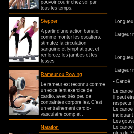
pouvoir courir chez soi par
tous les temps.
Stepper
Longueur
A partir d'une action banale
Largeur 
comme monter les escaliers,
stimulez la circulation
sanguine et lymphatique, et
renforcez les jambes et les
Longueu
fesses.
Largeur 
Rameur ou Rowing
- Canoë
Le rameur est reconnu comme
un excellent exercice de
Le canoë d
cardio, avec très peu de
Il peut êt
contraintes corporelles. C'est
respecte 
un entraînement cardio-
Le canoë 
vasculaire complet .
indiquant 
Les gouver
Le canoë n
Natation
plus de 75