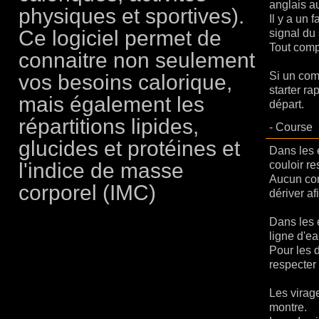
anglais a
physiques et sportives).
Il y a un
Ce logiciel permet de
signal du 
Tout compé
connaitre non seulement
Si un comp
vos besoins calorique,
starter ra
mais également les
départ.
répartitions lipides,
-
Course
glucides et protéines et
Dans les 
l'indice de masse
couloir re
Aucun com
corporel (IMC)
dériver af
Dans les 
ligne d'ea
Pour les d
respecter 
Les virag
montre.