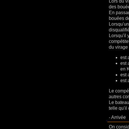
Lors du v
des boué
En passan
bouées de
Lorsqu'un
disqualifi
Lorsqu'il
compétiteu
du virage 
est 
est 
en 
est 
est 
Le compét
autres co
Le bateau
telle qu'i
- Arrivée
On considè