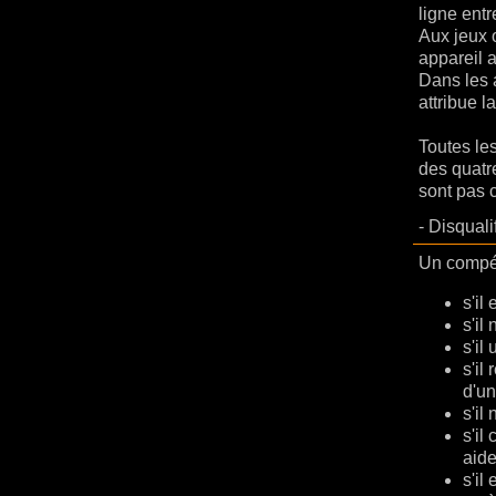
ligne ent
Aux jeux 
appareil 
Dans les 
attribue 
Toutes les
des quatr
sont pas 
-
Disquali
Un compéti
s'il
s'il
s'il
s'il
d'un
s'il
s'il
aide
s'il