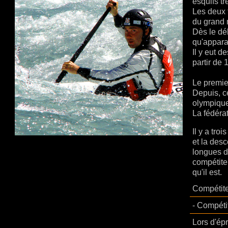
esquifs t
Les deux 
du grand 
Dès le dé
qu'appara
Il y eut 
partir de
Le premie
Depuis, ce
olympique
La fédéra
Il y a tro
et la desc
longues d
compétite
qu'il est.
Compétiteu
- Compéti
Lors d'épr