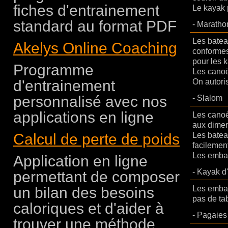
fiches d'entrainement
Le kayak 
standard au format PDF
-
Maratho
Les batea
Akelys Online Coaching
conformes 
pour les 
Programme
Les canoë
d'entrainement
On autori
personnalisé avec nos
-
Slalom
applications en ligne
Les canoé
aux dimens
Calcul de perte de poids
Les batea
facilemen
Les embar
Application en ligne
-
Kayak d'
permettant de composer
un bilan des besoins
Les embarc
pas de ta
caloriques et d'aider à
-
Pagaies
trouver une méthode