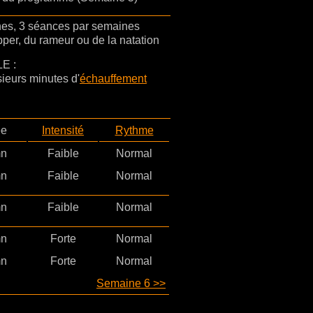
nes, 3 séances par semaines
pper, du rameur ou de la natation
E :
ieurs minutes d'
échauffement
ée
Intensité
Rythme
mn
Faible
Normal
mn
Faible
Normal
mn
Faible
Normal
mn
Forte
Normal
mn
Forte
Normal
Semaine 6 >>