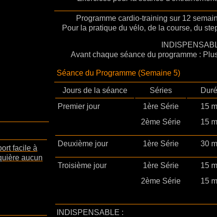
Programme cardio-training sur 12 semai
Pour la pratique du vélo, de la course, du ste
INDISPENSABL
Avant chaque séance du programme : Plus
Séance du Programme (Semaine 5)
Jours de la séance
Séries
Dur
Premier jour
1ère Série
15 
2ème Série
15 
Deuxième jour
1ère Série
30 
ort facile à
equière aucun
Troisième jour
1ère Série
15 
2ème Série
15 
INDISPENSABLE :