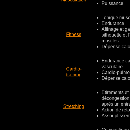
Puissance
Tonique musc
Endurance
Affinage et ga
Fitness
silhouette et 
muscles
Dépense calo
Endurance ca
vasculaire
Cardio-
Cardio-pulmo
training
Dépense calo
Étirements et
décongestion
après un ent
Stretching
Action de ret
Assouplissem
Gymnastique 