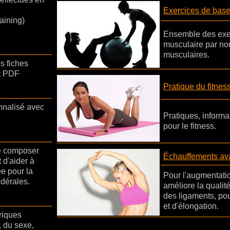
Exercices de bas
raining)
Ensemble des exer
musculaire par no
musculaires.
s fiches
at PDF
Pratique du fitnes
nnalisé avec
Pratiques, informa
pour le fitness.
de composer
Échauffements ava
 d'aider à
e pour la
Pour l'augmentatio
ndérales.
améliore la qualit
des ligaments, pou
et d'élongation.
riques
, du sexe,