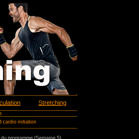
ulation
Stretching
5
cardio initiation
t du programme (Semaine 5)