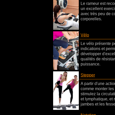
Le rameur est re
un excellent exerci
avec très peu de c
corporelles.
Vélo
Le vélo présente p
indications et perm
développer d'excel
qualités de résista
puissance.
Stepper
A partir d'une acti
comme monter les 
stimulez la circula
et lymphatique, et 
jambes et les fesse