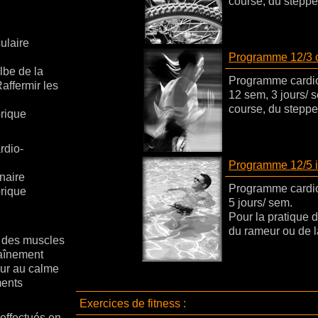
course, du stepper
ulaire
Programme 12/3 c
lbe de la
Programme cardio
Raffermir les
12 sem, 3 jours/ s
course, du stepper
rique
rdio-
Programme 12/5 i
naire
Programme cardio-
rique
5 jours/ sem.
Pour la pratique d
du rameur ou de l
 des muscles
raînement
our au calme
ents
Exercices de fitness :
effectués en