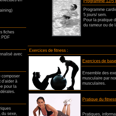
Programme 12/5 i
Programme cardio-
raining)
5 jours/ sem.
Pour la pratique d
du rameur ou de l
s fiches
at PDF
Exercices de fitness :
nnalisé avec
Exercices de bas
Ensemble des exer
de composer
musculaire par no
 d'aider à
musculaires.
e pour la
ndérales.
Pratique du fitnes
riques
, du sexe,
Pratiques, informa