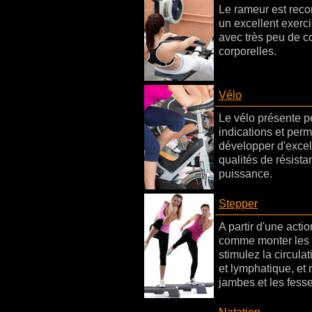
Le rameur est re
un excellent exerci
avec très peu de c
corporelles.
Vélo
Le vélo présente p
indications et perm
développer d'excel
qualités de résista
puissance.
Stepper
A partir d'une acti
comme monter les 
stimulez la circula
et lymphatique, et 
jambes et les fesse