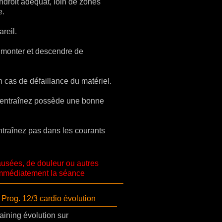
endroit adéquat, loin de zones
e.
reil.
monter et descendre de
cas de défaillance du matériel.
s entraînez possède une bonne
entraînez pas dans les courants
ausées, de douleur ou autres
mmédiatement la séance
Prog. 12/3 cardio évolution
ining évolution sur