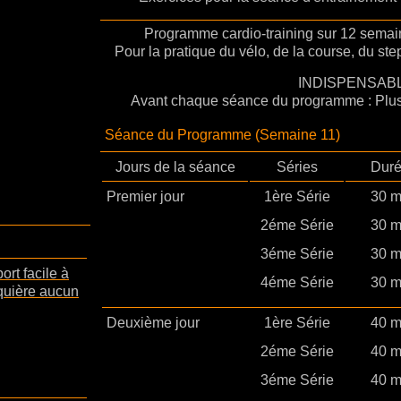
Programme cardio-training sur 12 semai
Pour la pratique du vélo, de la course, du ste
INDISPENSABL
Avant chaque séance du programme : Plus
Séance du Programme (Semaine 11)
Jours de la séance
Séries
Dur
Premier jour
1ère Série
30 
2éme Série
30 
3éme Série
30 
ort facile à
4éme Série
30 
equière aucun
Deuxième jour
1ère Série
40 
2éme Série
40 
3éme Série
40 