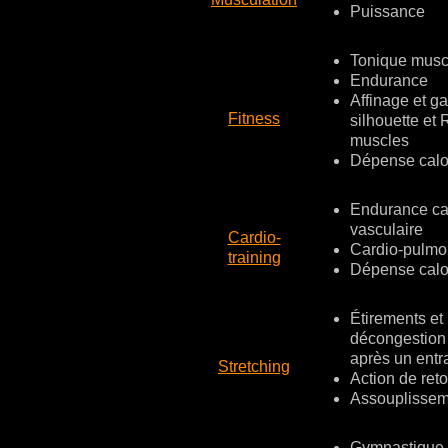
Puissance
Tonique musc
Endurance
Affinage et ga
Fitness
silhouette et 
muscles
Dépense calo
Endurance ca
vasculaire
Cardio-
Cardio-pulmo
training
Dépense calo
Étirements et
décongestion
après un ent
Stretching
Action de ret
Assouplissem
Gymnastique 