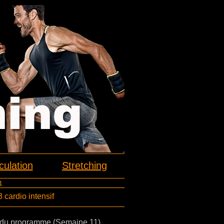
ulation
Stretching
1
cardio intensif
t du programme (Semaine 11)