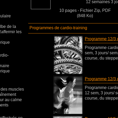
12 semaines 3 jo
10 pages - Fichier Zip, PDF
(848 Ko)
ulaire
lbe de la
Programmes de cardio-training
Raffermir les
Programme 12/3 ca
rique
Programme cardio-
sem, 3 jours/ sem.
rdio-
course, du stepper
naire
rique
Programme 12/3 c
Programme cardio
 des muscles
12 sem, 3 jours/ s
raînement
course, du stepper
our au calme
ents
effectués en