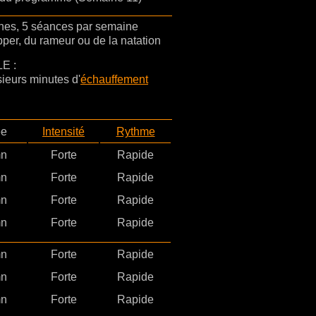
nes, 5 séances par semaine
pper, du rameur ou de la natation
E :
ieurs minutes d'
échauffement
ée
Intensité
Rythme
mn
Forte
Rapide
mn
Forte
Rapide
mn
Forte
Rapide
mn
Forte
Rapide
mn
Forte
Rapide
mn
Forte
Rapide
mn
Forte
Rapide