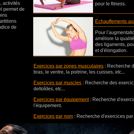
 activités
pour le fitness.
el permet de
oins
rtitions
Échauffements ava
indice de
Pour l'augmentatio
améliore la qualit
des ligaments, pou
et d'élongation.
Exercices par zones musculaires
: Recherche d
bras, le ventre, la poitrine, les cuisses, etc...
Exercices par muscles
:
Recherche des exercice
deltoîdes, etc...
Exercices par équipement
:
Recherche d'exercic
l'équipement.
Exercices par nom
:
Recherche d'exercices par 