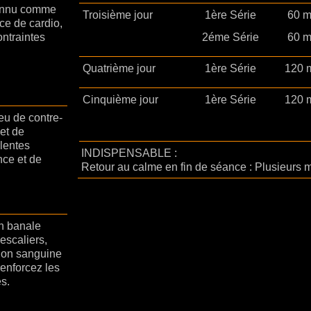
connu comme
Troisième jour
1ère Série
60 
ce de cardio,
ontraintes
2éme Série
60 
Quatrième jour
1ère Série
120 
Cinquième jour
1ère Série
120 
eu de contre-
et de
lentes
INDISPENSABLE :
nce et de
Retour au calme en fin de séance : Plusieurs m
on banale
escaliers,
tion sanguine
renforcez les
s.