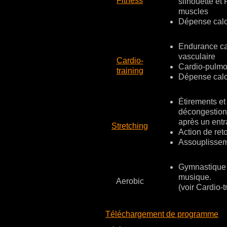
Fitness
silhouette et 
muscles
Dépense calo
Endurance ca
vasculaire
Cardio-
Cardio-pulmo
training
Dépense calo
Étirements et
décongestion
après un ent
Stretching
Action de ret
Assouplisse
Gymnastique 
musique.
Aerobic
(voir Cardio-t
Téléchargement de programme