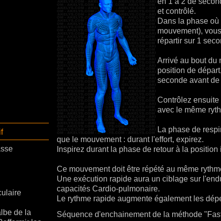
en 1 à 2 de secon
et contrôlé.
Dans la phase où v
mouvement), vous d
répartir sur 1 sec
Arrivé au bout du 
position de dépar
seconde avant de
Contrôlez ensuite 
avec le même ryt
La phase de respir
f
que le mouvement : durant l'effort, expirez.
asse
Inspirez durant la phase de retour à la position i
Ce mouvement doit être répété au même rythme s
Une exécution rapide aura un ciblage sur l'end
capacités Cardio-pulmonaire.
ulaire
Le rythme rapide augmente également les dépe
albe de la
Séquence d'enchainement de la méthode "Fast