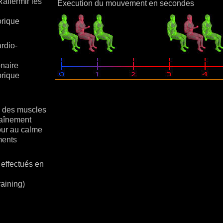
Raffermir les
Execution du mouvement en secondes
rique
rdio-
naire
rique
 des muscles
raînement
our au calme
ments
effectués en
raining)