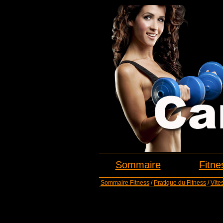
Sommaire
Fitne
Sommaire Fitness
/
Pratique du Fitness
/
Vite