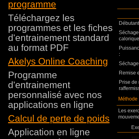
programme
Téléchargez les
Débutant 
programmes et les fiches
Séchage,
d'entrainement standard
calorique
au format PDF
Puissanc
:
Akelys Online Coaching
Séchage e
Programme
Remise e
d'entrainement
Prise de
raffermis
personnalisé avec nos
Méthode
applications en ligne
Les exerc
Calcul de perte de poids
mouvemen
Exe
Application en ligne