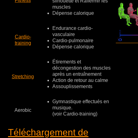
Fitness
silhouette et Raffermir les
muscles
Dépense calorique
Endurance cardio-
vasculaire
Cardio-
Cardio-pulmonaire
training
Dépense calorique
Étirements et
décongestion des muscles
après un entraînement
Stretching
Action de retour au calme
Assouplissements
Gymnastique effectués en
musique.
Aerobic
(voir Cardio-training)
Téléchargement de